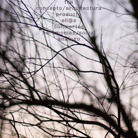
fija
concepto/arquitectura
producto
ell@s
conciertos
ceremonias/social
análogo