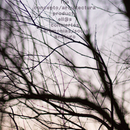
fija
concepto/arquitectura
producto
ell@s
conciertos
ceremonias/social
análogo